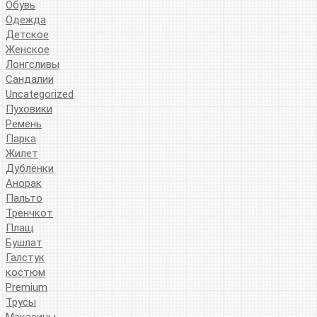
Обувь
Одежда
Детское
Женское
Лонгсливы
Сандалии
Uncategorized
Пуховики
Ремень
Парка
Жилет
Дублёнки
Анорак
Пальто
Тренчкот
Плащ
Бушлат
Галстук
костюм
Premium
Трусы
Макасины