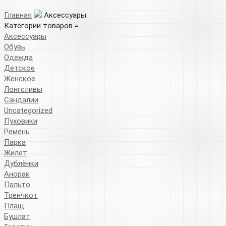
Главная
Аксессуары
Категории товаров =
Аксессуары
Обувь
Одежда
Детское
Женское
Лонгсливы
Сандалии
Uncategorized
Пуховики
Ремень
Парка
Жилет
Дублёнки
Анорак
Пальто
Тренчкот
Плащ
Бушлат