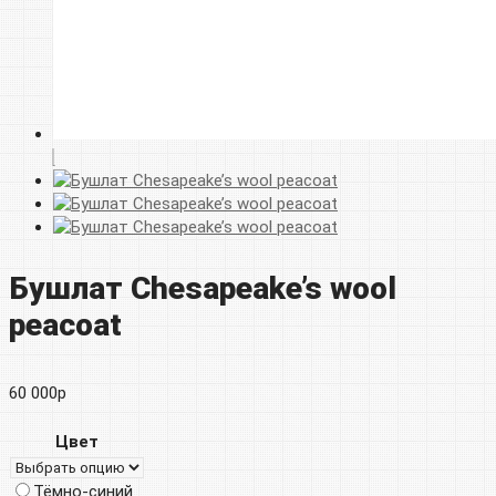
Бушлат Chesapeake’s wool
peacoat
60 000
р
Цвет
Тёмно-синий