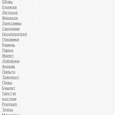
Обувь
Одежда
Детское
Женское
Лонгсливы
Сандалии
Uncategorized
Пуховики
Ремень
Парка
Жилет
Дублёнки
Анорак
Пальто
Тренчкот
Плащ
Бушлат
Галстук
костюм
Premium
Трусы
Макасины