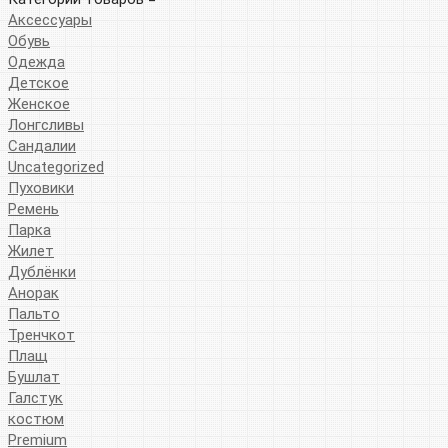
Аксессуары
Обувь
Одежда
Детское
Женское
Лонгсливы
Сандалии
Uncategorized
Пуховики
Ремень
Парка
Жилет
Дублёнки
Анорак
Пальто
Тренчкот
Плащ
Бушлат
Галстук
костюм
Premium