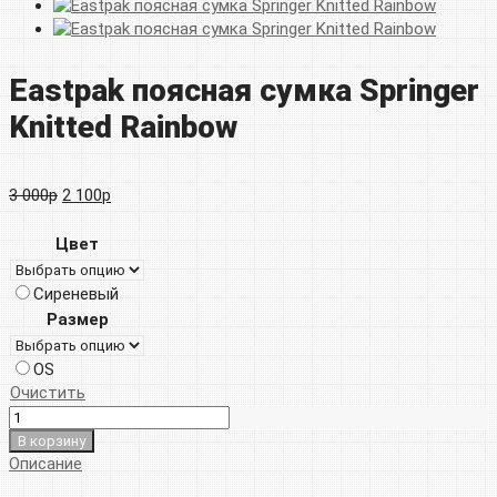
Eastpak поясная сумка Springer
Knitted Rainbow
Первоначальная
Текущая
3 000
р
2 100
р
цена
цена:
Цвет
составляла
2
Сиреневый
3
100р.
Размер
000р.
OS
Очистить
В корзину
Описание