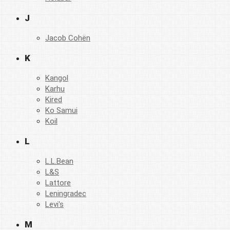
J
Jacob Cohën
K
Kangol
Karhu
Kired
Ko Samui
Koil
L
L.L.Bean
L&S
Lattore
Leningradec
Levi's
M