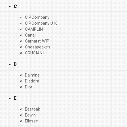
C
C.P.Company
C.P.Company U16
CAMPLIN
Canali
Carhartt WIP
Chesapeake’s
CRUCIANI
D
Dalmine
Diadora
Dior
E
Eastpak
Edwin
Ellesse