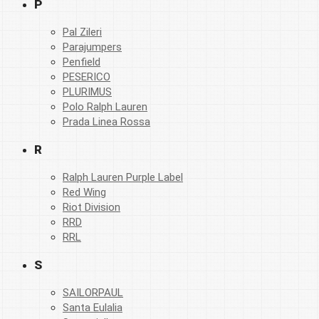
P
Pal Zileri
Parajumpers
Penfield
PESERICO
PLURIMUS
Polo Ralph Lauren
Prada Linea Rossa
R
Ralph Lauren Purple Label
Red Wing
Riot Division
RRD
RRL
S
SAILORPAUL
Santa Eulalia