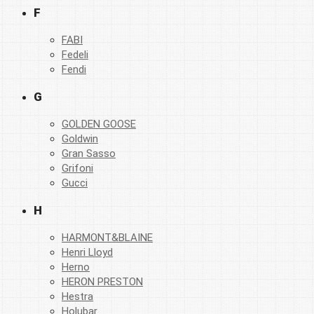
F
FABI
Fedeli
Fendi
G
GOLDEN GOOSE
Goldwin
Gran Sasso
Grifoni
Gucci
H
HARMONT&BLAINE
Henri Lloyd
Herno
HERON PRESTON
Hestra
Holubar