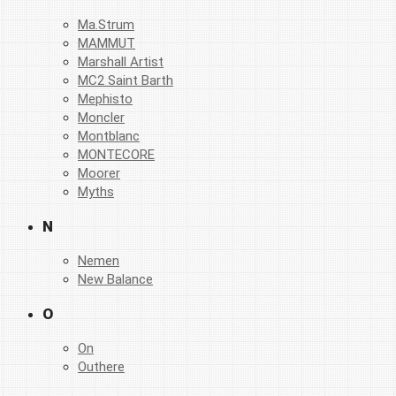
Ma.Strum
MAMMUT
Marshall Artist
MC2 Saint Barth
Mephisto
Moncler
Montblanc
MONTECORE
Moorer
Myths
N
Nemen
New Balance
O
On
Outhere