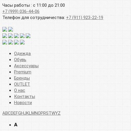
Часы работы : с 11:00 до 21:00
+7 (999) 036-44-06
Телефон для сотрудничества:
+7 (911) 923-22-19
Одежда
Обувь
Аксессуары
Premium
Бренды
OUTLET
О нас
Контакты
Новости
A
B
C
D
E
F
G
H
J
K
L
M
N
O
P
R
S
T
W
Y
Z
A