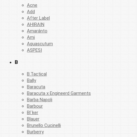
Acne
Add
After Label
AHIRAIN
Amaránto
Ami
Aquascutum
ASPESI
B
B.Tactical
Bally
Baracuta
Baracuta x Engineerd Garments
Barba Napoli
Barbour
Bl`ker
Blauer
Brunello Cucinelli
Burberry