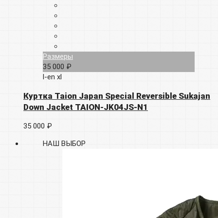
Размеры
35 000 ₽
l-en
xl
Куртка Taion Japan Special Reversible Sukajan
Down Jacket TAION-JK04JS-N1
35 000 ₽
НАШ ВЫБОР