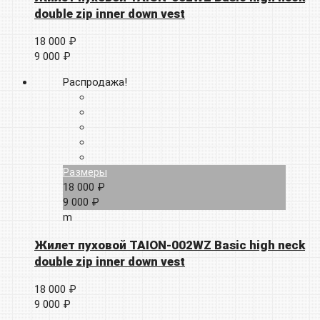
double zip inner down vest
18 000 ₽
9 000 ₽
Распродажа!
Размеры
18 000 ₽
9 000 ₽
m
Жилет пуховой TAION-002WZ Basic high neck
double zip inner down vest
18 000 ₽
9 000 ₽