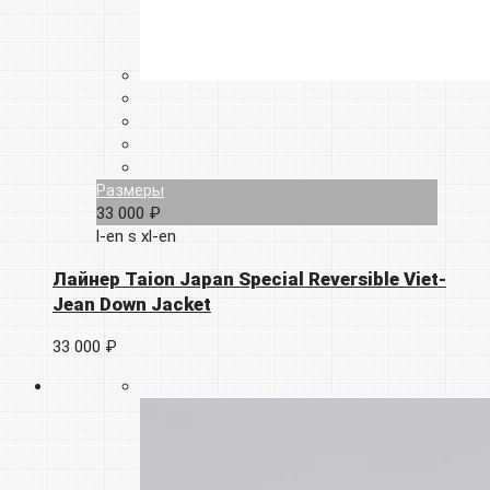
Размеры
33 000 ₽
l-en
s
xl-en
Лайнер Taion Japan Special Reversible Viet-
Jean Down Jacket
33 000 ₽