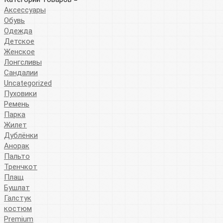
Аксессуары
Обувь
Одежда
Детское
Женское
Лонгсливы
Сандалии
Uncategorized
Пуховики
Ремень
Парка
Жилет
Дублёнки
Анорак
Пальто
Тренчкот
Плащ
Бушлат
Галстук
костюм
Premium