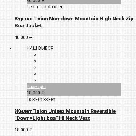
40 000 ₽
l-en
m-en
xl
xxl-en
Куртка Taion Non-down Mountain High Neck Zip
Boa Jacket
40 000 ₽
НАШ ВЫБОР
Размеры
18 000 ₽
l
s
xl-en
xxl-en
Жилет Taion Unisex Mountain Reversible
“Down×Light boa” Hi Neck Vest
18 000 ₽