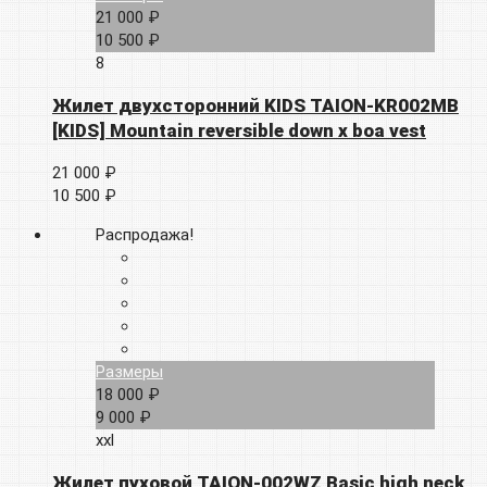
21 000 ₽
10 500 ₽
8
Жилет двухсторонний KIDS TAION-KR002MB
[KIDS] Mountain reversible down x boa vest
21 000 ₽
10 500 ₽
Распродажа!
Размеры
18 000 ₽
9 000 ₽
xxl
Жилет пуховой TAION-002WZ Basic high neck