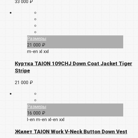
33 000 ₽
Размеры
21 000 ₽
m-en
xl
xxl
Куртка TAION 109CHJ Down Coat Jacket Tiger
Stripe
21 000 ₽
Размеры
16 000 ₽
l-en
m-en
xl-en
xxl
Жилет TAION Work V-Neck Button Down Vest