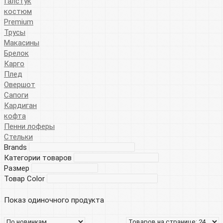
Галстук
костюм
Premium
Трусы
Макасины
Брелок
Карго
Плед
Овершот
Сапоги
Кардиган
кофта
Пенни лоферы
Стельки
Brands
Категории товаров
Размер
Товар Color
Показ одиночного продукта