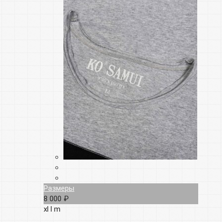
Размеры
8 000 ₽
xl
l
m