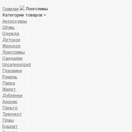
Главная
Лонгсливы
Категории товаров =
Аксессуары
Обувь
Одежда
Детское
Женское
Лонгсливы
Сандалии
Uncategorized
Пуховики
Ремень
Парка
Жилет
Дублёнки
Анорак
Пальто
Тренчкот
Плащ
Бушлат