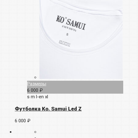
Размеры
6 000 ₽
s
m
l-en
xl
Футболка Ko. Samui Led Z
6 000 ₽