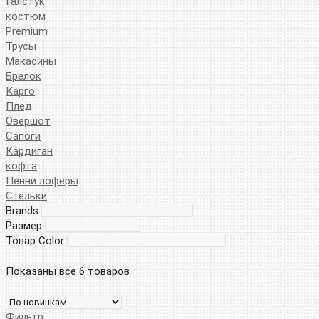
Галстук
костюм
Premium
Трусы
Макасины
Брелок
Карго
Плед
Овершот
Сапоги
Кардиган
кофта
Пенни лоферы
Стельки
Brands
Размер
Товар Color
Показаны все 6 товаров
Фильтр