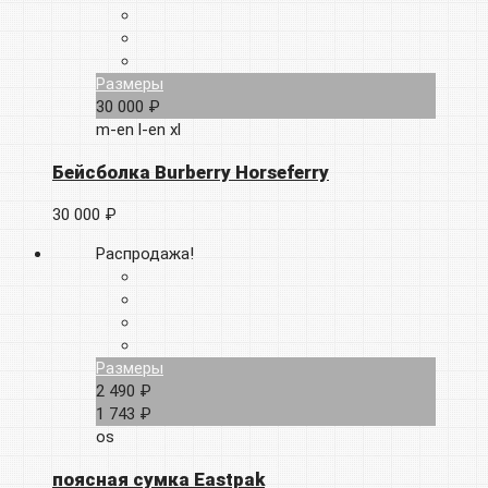
Размеры
30 000 ₽
m-en
l-en
xl
Бейсболка Burberry Horseferry
30 000 ₽
Распродажа!
Размеры
2 490 ₽
1 743 ₽
os
поясная сумка Eastpak