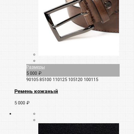
Размеры
5 000 ₽
90105
85100
110125
105120
100115
Ремень кожаный
5 000 ₽