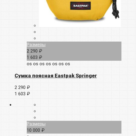
Размеры
2 290 ₽
1 603 ₽
os
os
os
os
os
os
os
Сумка поясная Eastpak Springer
2 290 ₽
1 603 ₽
Размеры
10 000 ₽