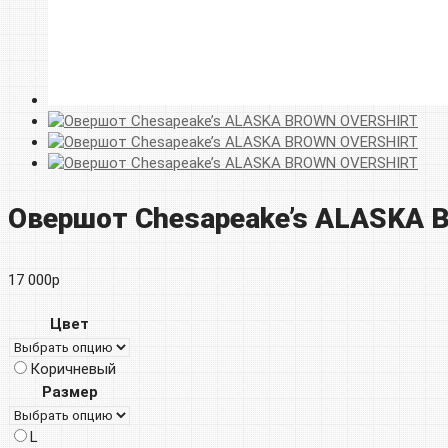
Овершот Chesapeake’s ALASKA
17 000
р
Цвет
Коричневый
Размер
L