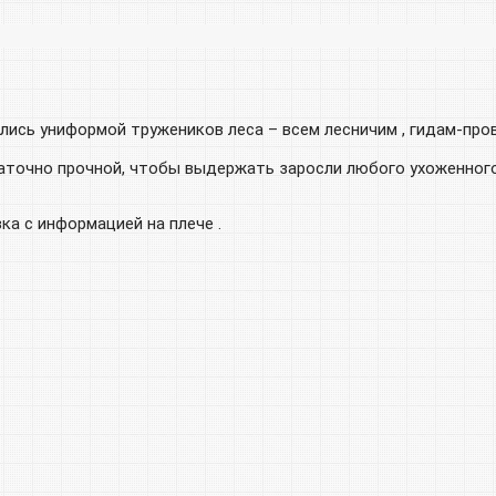
ись униформой тружеников леса – всем лесничим , гидам-пров
аточно прочной, чтобы выдержать заросли любого ухоженного
ка с информацией на плече .