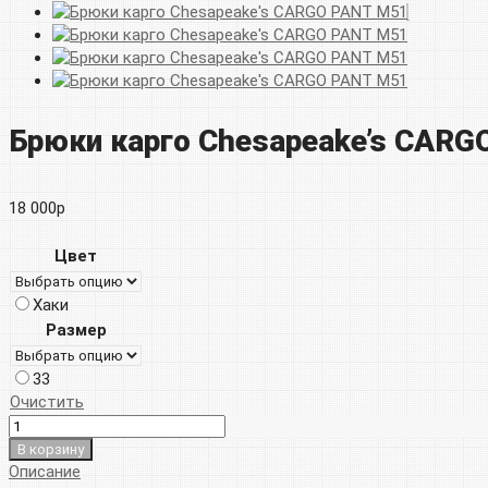
Брюки карго Chesapeake’s CAR
18 000
р
Цвет
Хаки
Размер
33
Очистить
В корзину
Описание