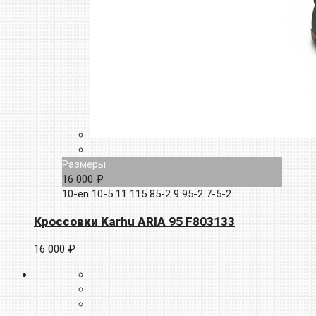
Размеры
16 000 ₽
10-en
10-5
11
115
85-2
9
95-2
7-5-2
Кроссовки Karhu ARIA 95 F803133
16 000 ₽