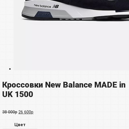
Кроссовки New Balance MADE in
UK 1500
Первоначальная
Текущая
38 000
р
26 600
р
цена
цена:
Цвет