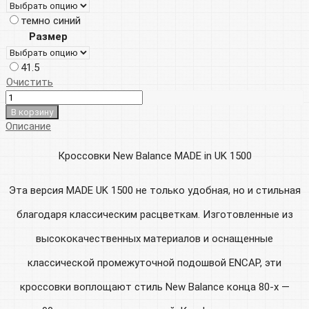
составляла
26
темно синий
38
600р.
Размер
000р.
41.5
Очистить
В корзину
Описание
Кроссовки New Balance MADE in UK 1500
Эта версия MADE UK 1500 не только удобная, но и стильная
благодаря классическим расцветкам. Изготовленные из
высококачественных материалов и оснащенные
классической промежуточной подошвой ENCAP, эти
кроссовки воплощают стиль New Balance конца 80-х —