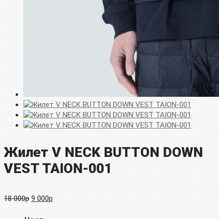
Жилет V NECK BUTTON DOWN
VEST TAION-001
Первоначальная
Текущая
18 000
р
9 000
р
цена
цена: