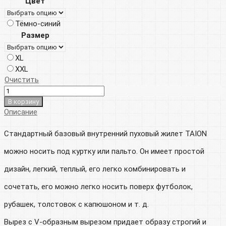
Цвет
составляла
9
Тёмно-синий
18
000р.
Размер
000р.
XL
XXL
Очистить
В корзину
Описание
Стандартный базовый внутренний пуховый жилет TAION
можно носить под куртку или пальто. Он имеет простой
дизайн, легкий, теплый, его легко комбинировать и
сочетать, его можно легко носить поверх футболок,
рубашек, толстовок с капюшоном и т. д.
Вырез с V-образным вырезом придает образу строгий и