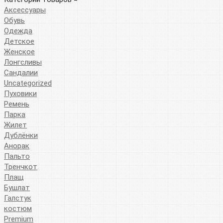
Аксессуары
Обувь
Одежда
Детское
Женское
Лонгсливы
Сандалии
Uncategorized
Пуховики
Ремень
Парка
Жилет
Дублёнки
Анорак
Пальто
Тренчкот
Плащ
Бушлат
Галстук
костюм
Premium