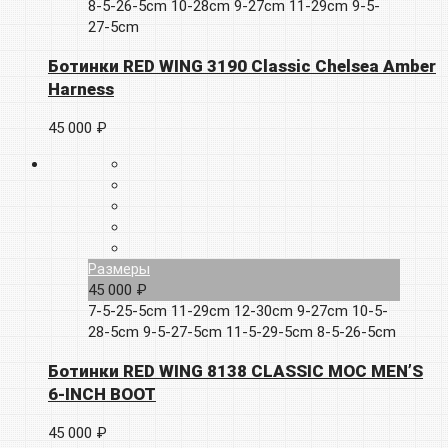
8-5-26-5cm
10-28cm
9-27cm
11-29cm
9-5-
27-5cm
Ботинки RED WING 3190 Classic Chelsea Amber
Harness
45 000 ₽
Размеры
45 000 ₽
7-5-25-5cm
11-29cm
12-30cm
9-27cm
10-5-
28-5cm
9-5-27-5cm
11-5-29-5cm
8-5-26-5cm
Ботинки RED WING 8138 CLASSIC MOC MEN’S
6-INCH BOOT
45 000 ₽