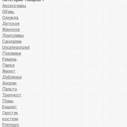
Аксессуары
Обувь
Одежда
Детское
Женское
Лонгсливы
Сандалии
Uncategorized
Пуховики
Ремень
Парка
Жилет
Дублёнки
Анорак
Пальто
Тренчкот
Плащ
Бушлат
Галстук
костюм
Premium