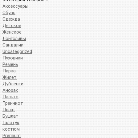
Аксессуары
Обувь
Одежда
Детское
Женское
Лонгсливы
Сандалии
Uncategorized
Пуховики
Ремень
Парка
Жилет
Дублёнки
Анорак
Пальто
Тренчкот
Плащ
Бушлат
Галстук
костюм
Premium