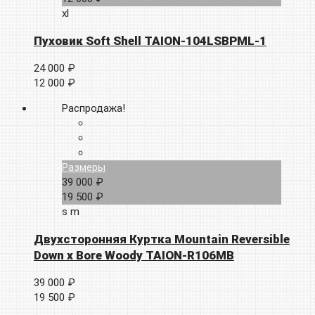
xl
Пуховик Soft Shell TAION-104LSBPML-1
24 000 ₽
12 000 ₽
Распродажа!
Размеры
39 000 ₽
19 500 ₽
s
m
Двухсторонняя Куртка Mountain Reversible
Down x Bore Woody TAION-R106MB
39 000 ₽
19 500 ₽