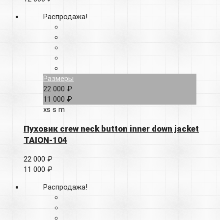
Распродажа!
Размеры
22 000 ₽
11 000 ₽
xs
s
m
Пуховик crew neck button inner down jacket
TAION-104
22 000 ₽
11 000 ₽
Распродажа!