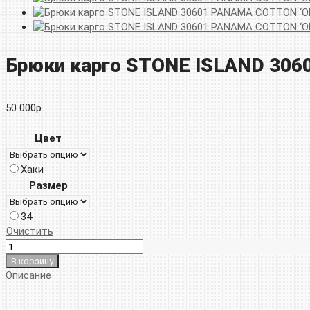
Брюки карго STONE ISLAND 306
50 000
р
Цвет
Хаки
Размер
34
Очистить
В корзину
Описание