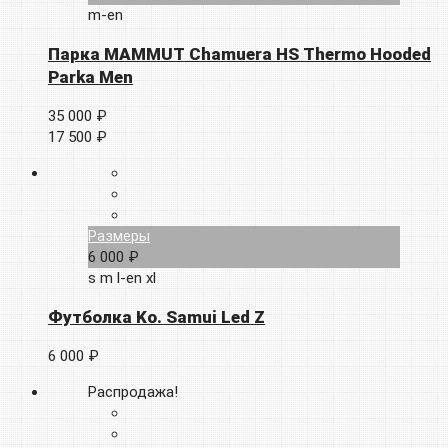
m-en
Парка MAMMUT Chamuera HS Thermo Hooded
Parka Men
35 000 ₽
17 500 ₽
Размеры
6 000 ₽
s
m
l-en
xl
Футболка Ko. Samui Led Z
6 000 ₽
Распродажа!